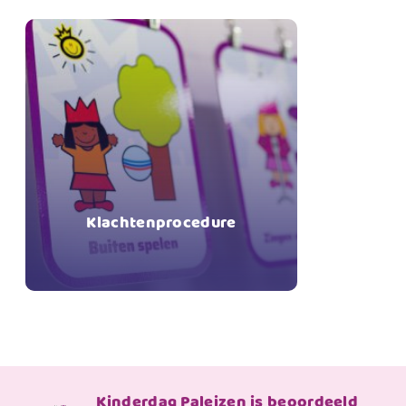
In geval van scheiding horen wij graag wie het
kind komt ophalen en brengen.
Alle Paleizen maken gebruik van een
achterwachtregeling wanneer er één leidster in
het pand is. Op iedere locatie hangt de
achterwachtregeling in de hal.
Klachtenprocedure
Kinderdag Paleizen is beoordeeld