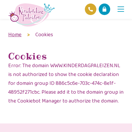
Home
>
Cookies
Locaties
Over ons
Ons beleid
Cookies
Hofnieuws
Error: The domain WWW.KINDERDAGPALEIZEN.NL
Contact
is not authorized to show the cookie declaration
for domain group ID 886c5c6e-703c-474c-8e1f-
48952f271cbc. Please add it to the domain group in
the Cookiebot Manager to authorize the domain.