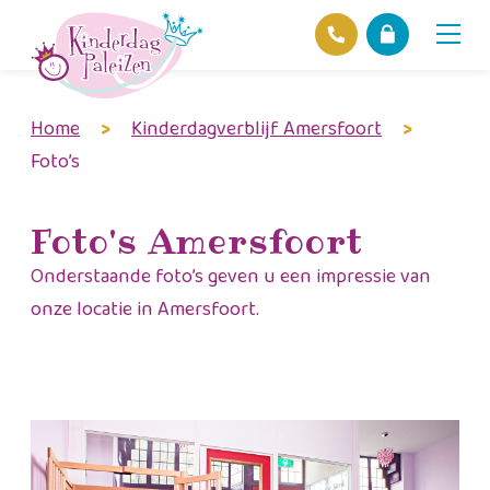
Home
>
Kinderdagverblijf Amersfoort
>
Locaties
Foto’s
Over ons
Ons beleid
Foto's Amersfoort
Hofnieuws
Contact
Onderstaande foto’s geven u een impressie van
onze locatie in Amersfoort.