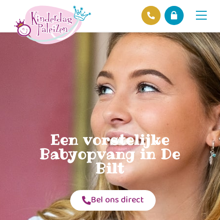
Locaties
Over ons
Ons beleid
Hofnieuws
Contact
Een vorstelijke
Babyopvang in De
Bilt
Bel ons direct