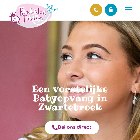
Locaties
Over ons
Ons beleid
Hofnieuws
Contact
Een vorstelijke
Babyopvang in
Zwartebroek
Bel ons direct