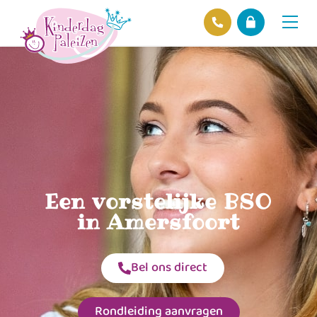
Locaties
Over ons
Ons beleid
Hofnieuws
Contact
Een vorstelijke BSO
in Amersfoort
Bel ons direct
Rondleiding aanvragen