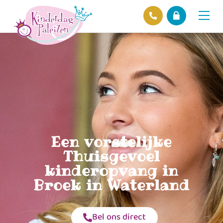
Locaties
Over ons
Ons beleid
Hofnieuws
Contact
Een vorstelijke
Thuisgevoel
kinderopvang in
Broek in Waterland
Bel ons direct