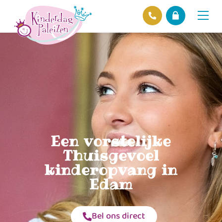
Locaties
Over ons
Ons beleid
Hofnieuws
Contact
Een vorstelijke
Thuisgevoel
kinderopvang in
Edam
Bel ons direct