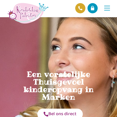
Locaties
Over ons
Ons beleid
Hofnieuws
Contact
Een vorstelijke
Thuisgevoel
kinderopvang in
Marken
Bel ons direct