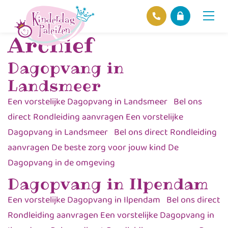
Home
>
Archief
Archief
Locaties
Dagopvang in
Over ons
Landsmeer
Ons beleid
Een vorstelijke Dagopvang in Landsmeer Bel ons
Hofnieuws
direct Rondleiding aanvragen Een vorstelijke
Contact
Dagopvang in Landsmeer Bel ons direct Rondleiding
aanvragen De beste zorg voor jouw kind De
Dagopvang in de omgeving
Dagopvang in Ilpendam
Een vorstelijke Dagopvang in Ilpendam Bel ons direct
Rondleiding aanvragen Een vorstelijke Dagopvang in