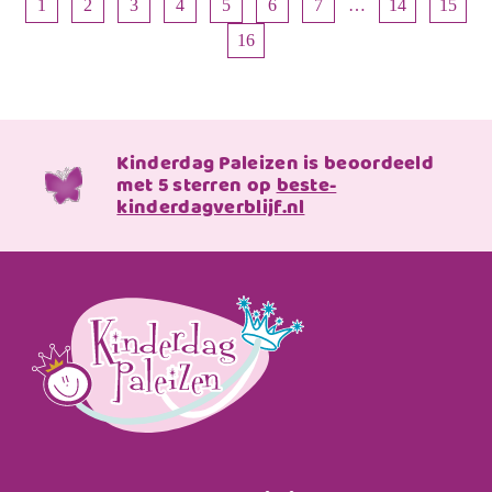
1
2
3
4
5
6
7
…
14
15
16
Kinderdag Paleizen is beoordeeld
met 5 sterren op
beste-
kinderdagverblijf.nl