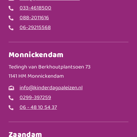
033-4618500
088-2011616
06-29215568
Monnickendam
Tedingh van Berkhoutplantsoen 73
1141 HM Monnickendam
info@kinderdagpaleizen.nl
0299-397259
06 - 48 10 54 37
Zaandam