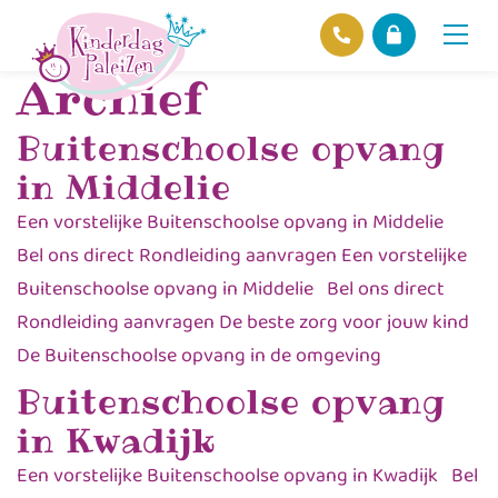
Home
>
Archief
Archief
Locaties
Buitenschoolse opvang
Over ons
in Middelie
Ons beleid
Een vorstelijke Buitenschoolse opvang in Middelie
Hofnieuws
Bel ons direct Rondleiding aanvragen Een vorstelijke
Contact
Buitenschoolse opvang in Middelie Bel ons direct
Rondleiding aanvragen De beste zorg voor jouw kind
De Buitenschoolse opvang in de omgeving
Buitenschoolse opvang
in Kwadijk
Een vorstelijke Buitenschoolse opvang in Kwadijk Bel