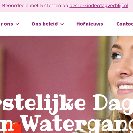
Beoordeeld met 5 sterren op
beste-kinderdagverblijf.nl
r ons
Ons beleid
Hofnieuws
Contac
rstelijke Da
in Watergan