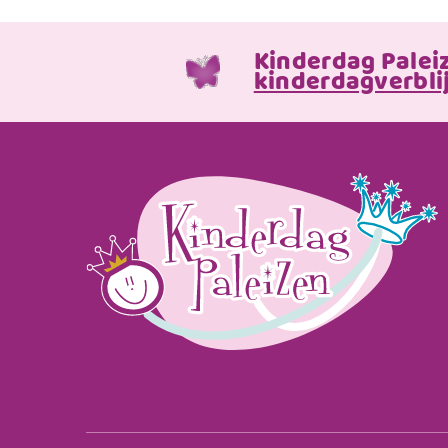
Kinderdag Palei
kinderdagverblij