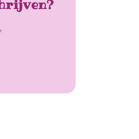
hrijven?
n