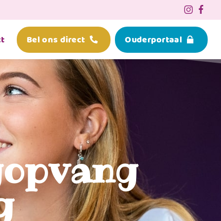
t
Bel ons direct
Ouderportaal
gopvang
g