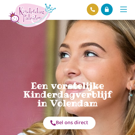
Locaties
Over ons
Ons beleid
Hofnieuws
Contact
Een vorstelijke
Kinderdagverblijf
in Volendam
Bel ons direct