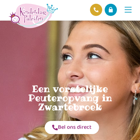
Locaties
Over ons
Ons beleid
Hofnieuws
Contact
Een vorstelijke
Peuteropvang in
Zwartebroek
Bel ons direct