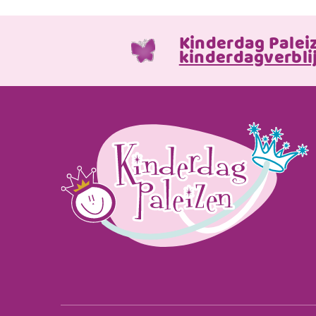
Kinderdag Palei
kinderdagverblij