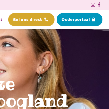
t
Bel ons direct
Ouderportaal
ke
oogland