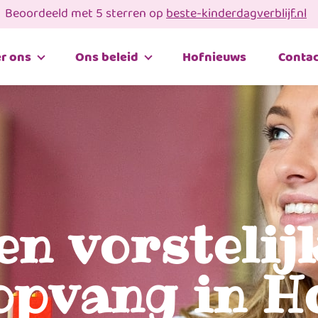
Beoordeeld met 5 sterren op
beste-kinderdagverblijf.nl
r ons
Ons beleid
Hofnieuws
Contac
en vorstelij
opvang in H