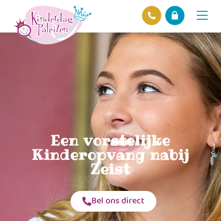
Locaties
Over ons
Ons beleid
Hofnieuws
Contact
Een vorstelijke
Kinderopvang nabij
Zeist
Bel ons direct