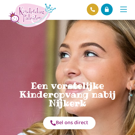
Locaties
Over ons
Ons beleid
Hofnieuws
Contact
Een vorstelijke
Kinderopvang nabij
Nijkerk
Bel ons direct