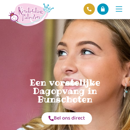
Locaties
Over ons
Ons beleid
Hofnieuws
Contact
Een vorstelijke
Dagopvang in
Bunschoten
Bel ons direct