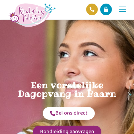
Locaties
Over ons
Ons beleid
Hofnieuws
Contact
Een vorstelijke
Dagopvang in Baarn
Bel ons direct
Rondleiding aanvragen