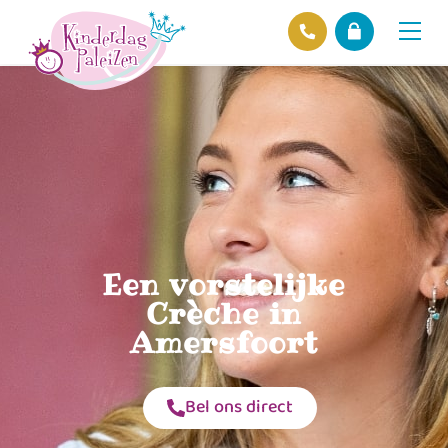
Locaties
Over ons
Ons beleid
Hofnieuws
Contact
Een vorstelijke
Crèche in
Amersfoort
Bel ons direct