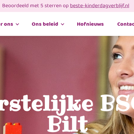
Beoordeeld met 5 sterren op
beste-kinderdagverblijf.nl
r ons
Ons beleid
Hofnieuws
Contac
rstelijke BS
Bilt