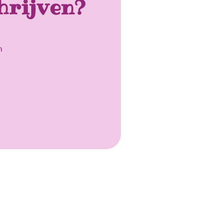
hrijven?
n