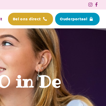
t
Bel ons direct
Ouderportaal
O in De