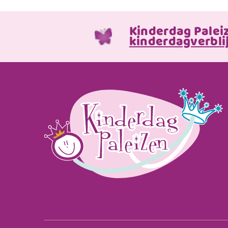
Kinderdag Palei
kinderdagverblij