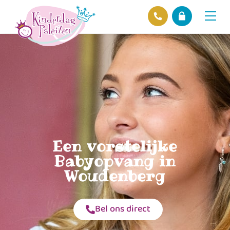
Locaties
Over ons
Ons beleid
Hofnieuws
Contact
Een vorstelijke
Babyopvang in
Woudenberg
Bel ons direct