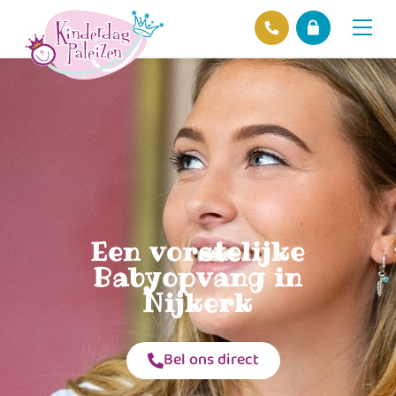
Locaties
Over ons
Ons beleid
Hofnieuws
Contact
Een vorstelijke
Babyopvang in
Nijkerk
Bel ons direct