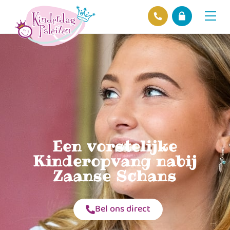
Locaties
Over ons
Ons beleid
Hofnieuws
Contact
Een vorstelijke
Kinderopvang nabij
Zaanse Schans
Bel ons direct