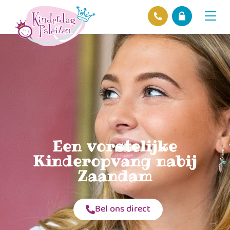
Locaties
Over ons
Ons beleid
Hofnieuws
Contact
Een vorstelijke
Kinderopvang nabij
Zaandam
Bel ons direct