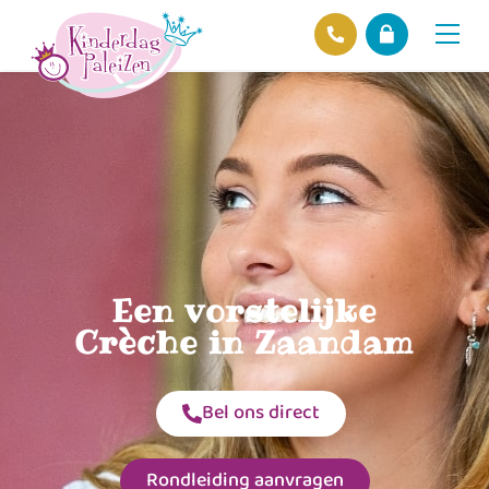
Locaties
Over ons
Ons beleid
Hofnieuws
Contact
Een vorstelijke
Crèche in Zaandam
Bel ons direct
Rondleiding aanvragen