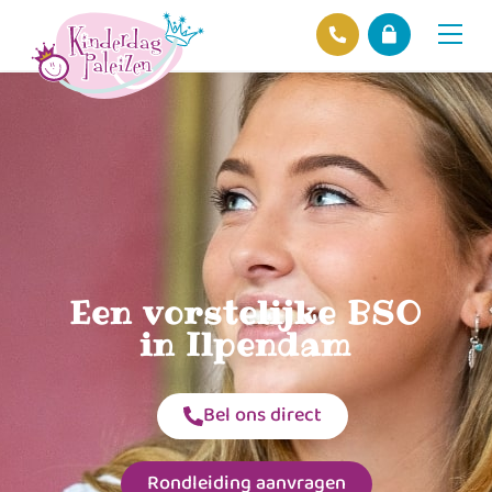
Locaties
Over ons
Ons beleid
Hofnieuws
Contact
Een vorstelijke BSO
in Ilpendam
Bel ons direct
Rondleiding aanvragen