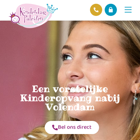
Locaties
Over ons
Ons beleid
Hofnieuws
Contact
Een vorstelijke
Kinderopvang nabij
Volendam
Bel ons direct