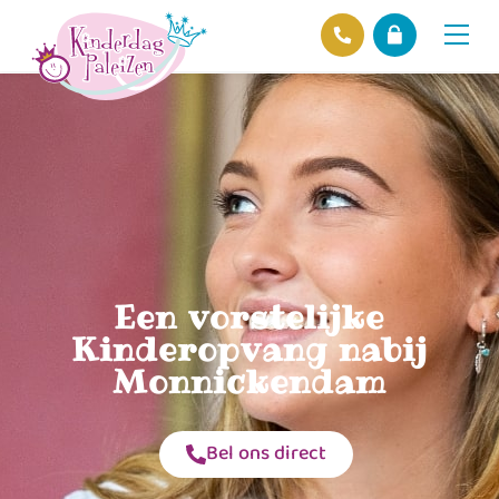
Locaties
Over ons
Ons beleid
Hofnieuws
Contact
Een vorstelijke
Kinderopvang nabij
Monnickendam
Bel ons direct