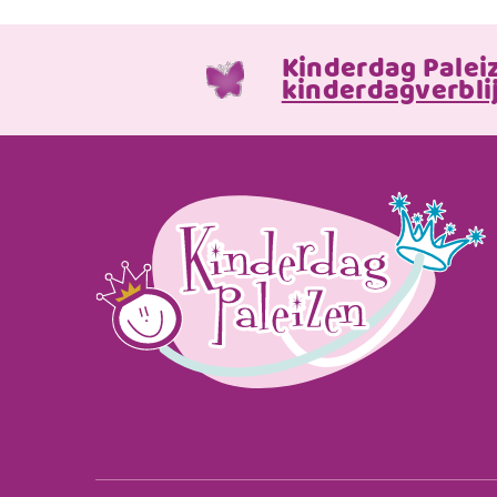
Kinderdag Palei
kinderdagverblij