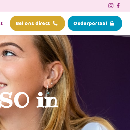
t
Bel ons direct
Ouderportaal
BSO in