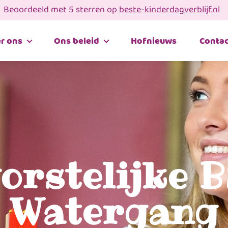
Beoordeeld met 5 sterren op
beste-kinderdagverblijf.nl
r ons
Ons beleid
Hofnieuws
Contac
orstelijke 
Watergang