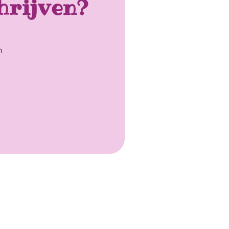
hrijven?
n