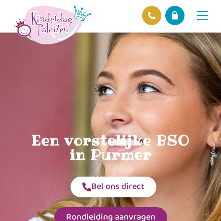
Locaties
Over ons
Ons beleid
Hofnieuws
Contact
Een vorstelijke BSO
in Purmer
Bel ons direct
Rondleiding aanvragen