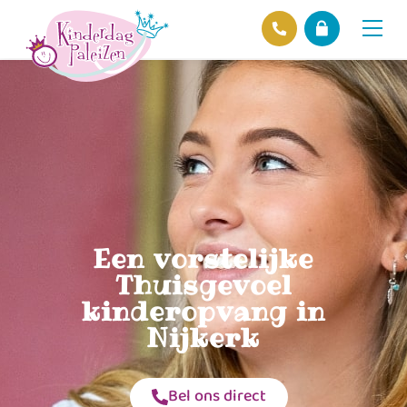
Locaties
Over ons
Ons beleid
Hofnieuws
Contact
Een vorstelijke
Thuisgevoel
kinderopvang in
Nijkerk
Bel ons direct