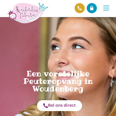
Locaties
Over ons
Ons beleid
Hofnieuws
Contact
Een vorstelijke
Peuteropvang in
Woudenberg
Bel ons direct