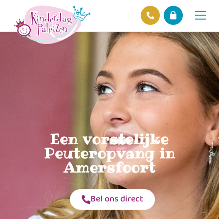
Locaties
Over ons
Ons beleid
Hofnieuws
Contact
Een vorstelijke
Peuteropvang in
Amersfoort
Bel ons direct