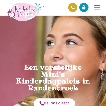
Locaties
Over ons
Ons beleid
Hofnieuws
Contact
Een vorstelijke
Mini’s
Kinderdagpaleis in
Randenbroek
Bel ons direct