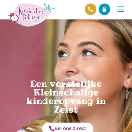
Locaties
Over ons
Ons beleid
Hofnieuws
Contact
Een vorstelijke
Kleinschalige
kinderopvang in
Zeist
Bel ons direct