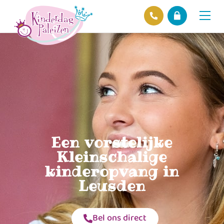
Locaties
Over ons
Ons beleid
Hofnieuws
Contact
Een vorstelijke
Kleinschalige
kinderopvang in
Leusden
Bel ons direct