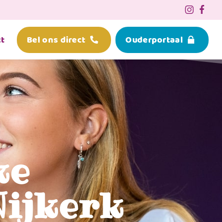
t
Bel ons direct
Ouderportaal
ke
Nijkerk