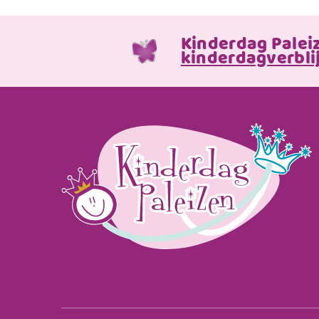
Kinderdag Palei
kinderdagverblij