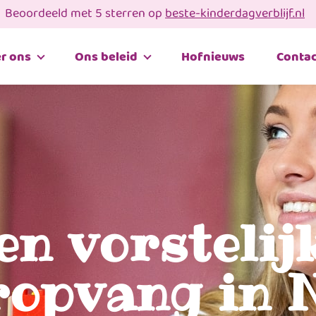
Beoordeeld met 5 sterren op
beste-kinderdagverblijf.nl
r ons
Ons beleid
Hofnieuws
Contac
en vorstelij
opvang in 