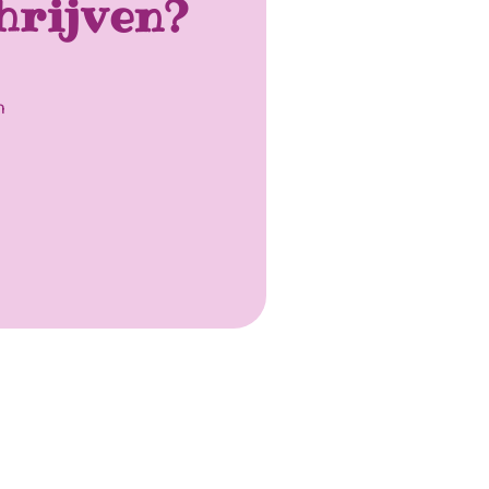
hrijven?
n