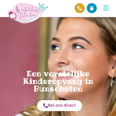
Locaties
Over ons
Ons beleid
Hofnieuws
Contact
Een vorstelijke
Kinderopvang in
Bunschoten
Bel ons direct