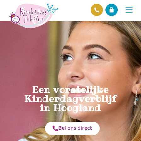
Locaties
Over ons
Ons beleid
Hofnieuws
Contact
Een vorstelijke
Kinderdagverblijf
in Hoogland
Bel ons direct