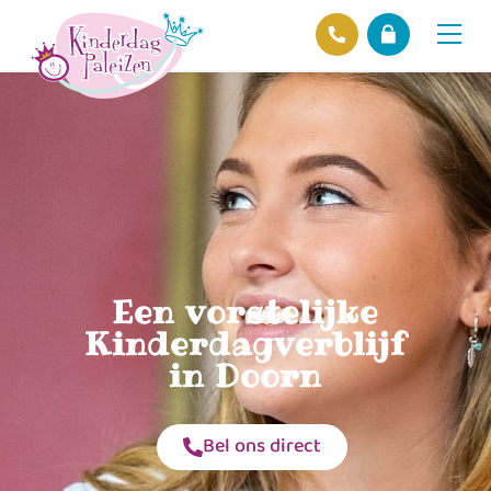
Locaties
Over ons
Ons beleid
Hofnieuws
Contact
Een vorstelijke
Kinderdagverblijf
in Doorn
Bel ons direct