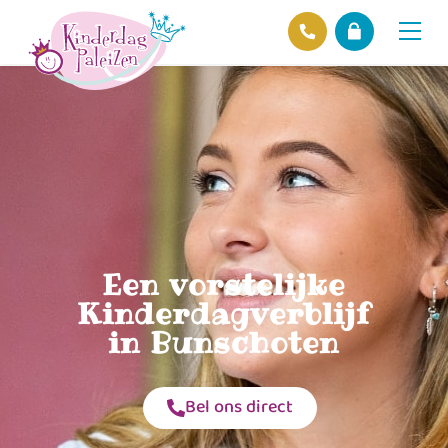
Locaties
Over ons
Ons beleid
Hofnieuws
Contact
Een vorstelijke
Kinderdagverblijf
in Bunschoten
Bel ons direct