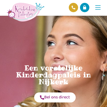
Locaties
Over ons
Ons beleid
Hofnieuws
Contact
Een vorstelijke
Kinderdagpaleis in
Nijkerk
Bel ons direct