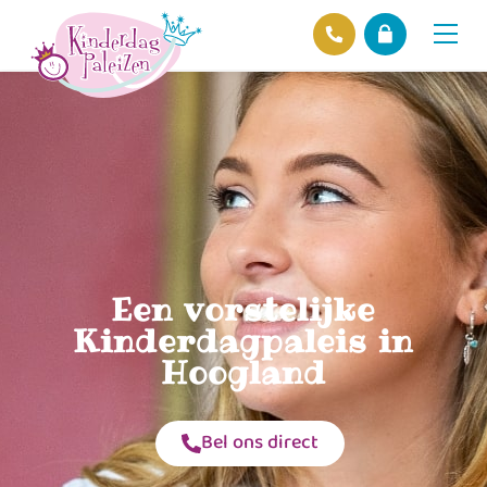
Locaties
Over ons
Ons beleid
Hofnieuws
Contact
Een vorstelijke
Kinderdagpaleis in
Hoogland
Bel ons direct