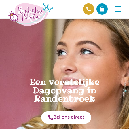
Locaties
Over ons
Ons beleid
Hofnieuws
Contact
Een vorstelijke
Dagopvang in
Randenbroek
Bel ons direct