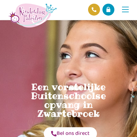
Locaties
Over ons
Ons beleid
Hofnieuws
Contact
Een vorstelijke
Buitenschoolse
opvang in
Zwartebroek
Bel ons direct