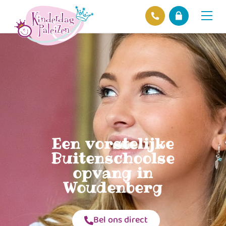
Locaties
Over ons
Ons beleid
Hofnieuws
Contact
Een vorstelijke
Buitenschoolse
opvang in
Woudenberg
Bel ons direct