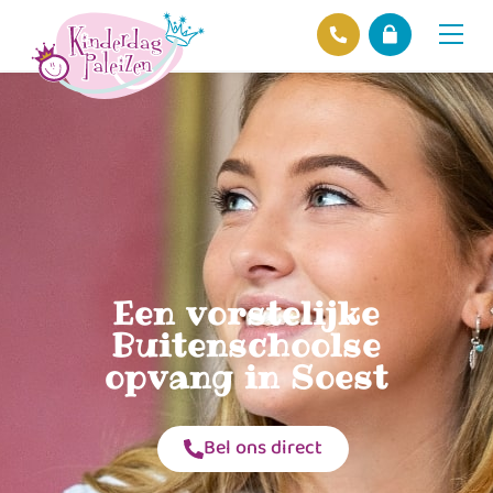
Locaties
Over ons
Ons beleid
Hofnieuws
Contact
Een vorstelijke
Buitenschoolse
opvang in Soest
Bel ons direct