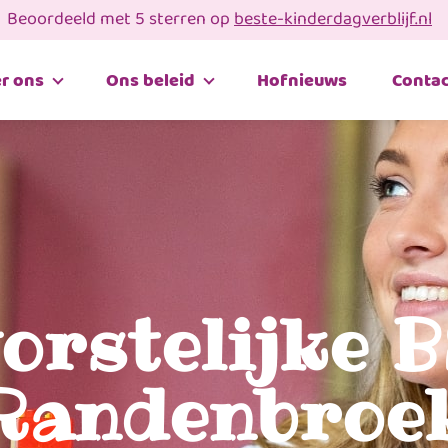
Beoordeeld met 5 sterren op
beste-kinderdagverblijf.nl
r ons
Ons beleid
Hofnieuws
Contac
orstelijke 
Randenbroe