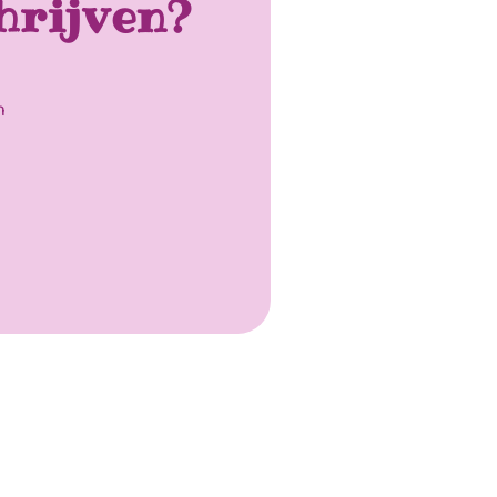
hrijven?
n