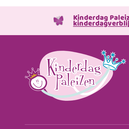
Kinderdag Palei
kinderdagverblij