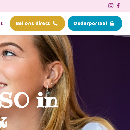
t
Bel ons direct
Ouderportaal
BSO in
k