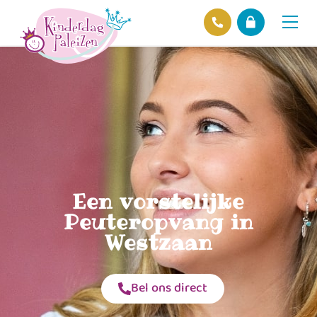
Locaties
Over ons
Ons beleid
Hofnieuws
Contact
Een vorstelijke
Peuteropvang in
Westzaan
Bel ons direct